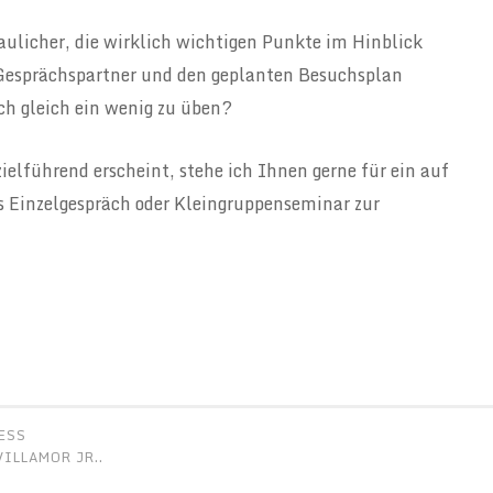
haulicher, die wirklich wichtigen Punkte im Hinblick
 Gesprächspartner und den geplanten Besuchsplan
h gleich ein wenig zu üben?
elführend erscheint, stehe ich Ihnen gerne für ein auf
s Einzelgespräch oder Kleingruppenseminar zur
ESS
ILLAMOR JR.
.